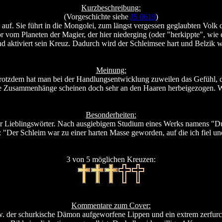
Kurzbeschreibung:
(Vorgeschichte siehe
JS 0619
)
auf. Sie führt in die Mongolei, zum längst vergessen geglaubten Volk d
r vom Planeten der Magier, der hier niederging (oder "herkippte", wie e
nd aktiviert sein Kreuz. Dadurch wird der Schleimsee hart und Belzik w
Meinung:
te. Trotzdem hat man bei der Handlungsentwicklung zuweilen das Gefühl, 
he Zusammenhänge scheinen doch sehr an den Haaren herbeigezogen. W
Besonderheiten:
r Lieblingswörter. Nach ausgiebigem Studium eines Werks namens "Dude
 "Der Schleim war zu einer harten Masse geworden, auf die ich fiel un
3 von 5 möglichen Kreuzen:
Kommentare zum Cover:
zw. der schurkische Dämon aufgeworfene Lippen und ein extrem zerfurc